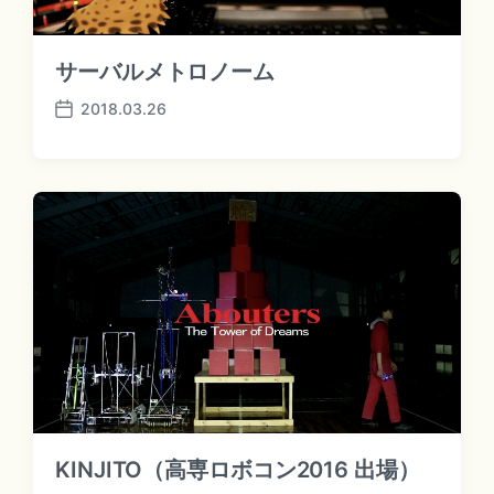
サーバルメトロノーム
2018.03.26
P
o
s
t
d
a
t
e
KINJITO（高専ロボコン2016 出場）