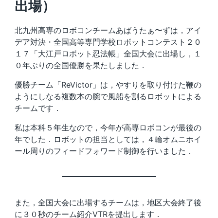
出場）
北九州高専のロボコンチームあばうたぁ〜ずは，アイ
デア対決・全国高等専門学校ロボットコンテスト２０
１７「大江戸ロボット忍法帳」全国大会に出場し，１
０年ぶりの全国優勝を果たしました．
優勝チーム「ReVictor」は，やすりを取り付けた鞭の
ようにしなる複数本の腕で風船を割るロボットによる
チームです．
私は本科５年生なので，今年が高専ロボコンが最後の
年でした．ロボットの担当としては，４輪オムニホイ
ール周りのフィードフォワード制御を行いました．
また，全国大会に出場するチームは，地区大会終了後
に３０秒のチーム紹介VTRを提出します．