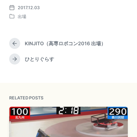
2017.12.03
P
出場
o
P
s
o
t
s
d
t
a
KINJITO（高専ロボコン2016 出場）
e
P
t
d
r
e
i
e
ひとりぐらす
N
v
n
e
i
x
o
t
u
p
s
o
p
RELATED POSTS
s
o
t
s
:
t
: