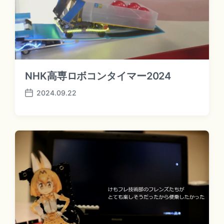
NHK高専ロボコンタイマー2024
2024.09.22
P
o
s
t
d
a
t
e