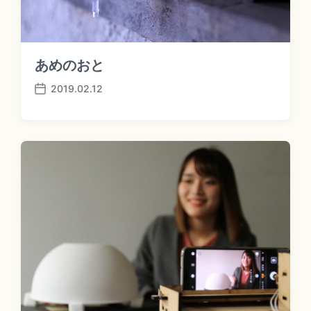
あめのおと
2019.02.12
P
o
s
t
d
a
t
e