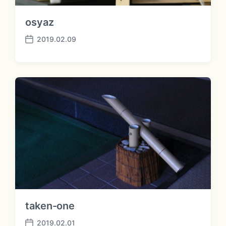
osyaz
2019.02.09
P
o
s
t
d
a
t
e
taken-one
2019.02.01