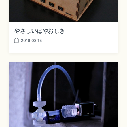
やさしいはやおしき
2019.03.15
P
o
s
t
d
a
t
e