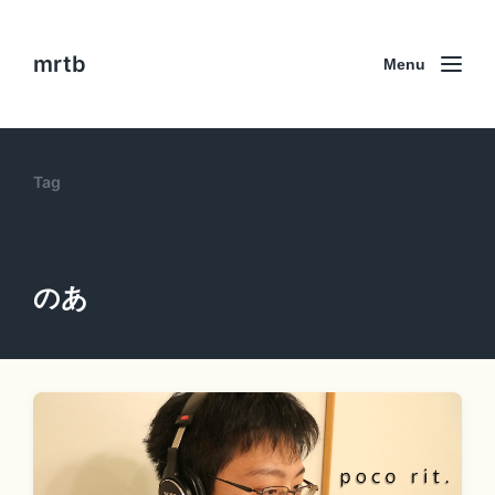
mrtb
Menu
Tag
のあ