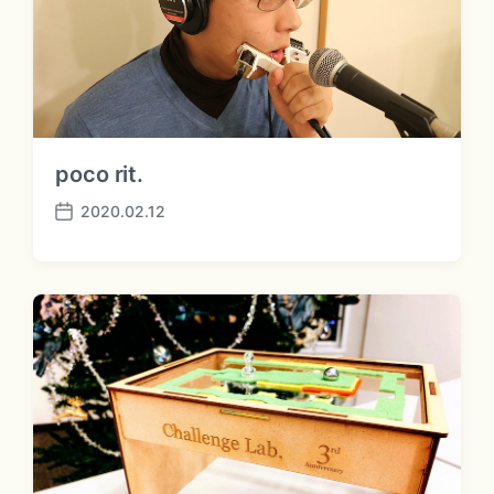
poco rit.
2020.02.12
P
o
s
t
d
a
t
e