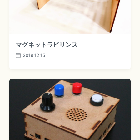
マグネットラビリンス
2019.12.15
P
o
s
t
d
a
t
e