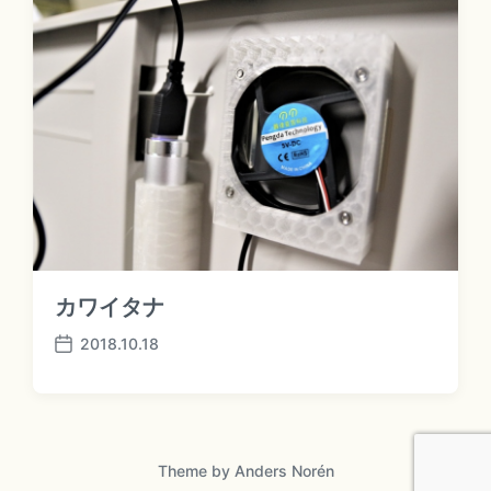
a
t
e
カワイタナ
2018.10.18
P
o
s
t
d
a
Theme by
Anders Norén