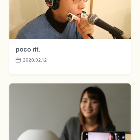
poco rit.
2020.02.12
P
o
s
t
d
a
t
e