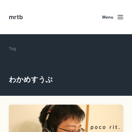
mrtb
Menu
Tag
わかめすうぷ