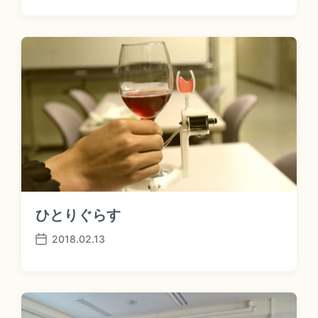
o
s
t
d
a
t
e
ひとりぐらす
2018.02.13
P
o
s
t
d