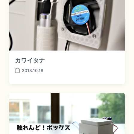
カワイタナ
2018.10.18
P
o
s
t
d
a
t
e