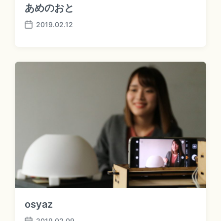
あめのおと
2019.02.12
P
o
s
t
d
a
t
e
osyaz
2019.02.09