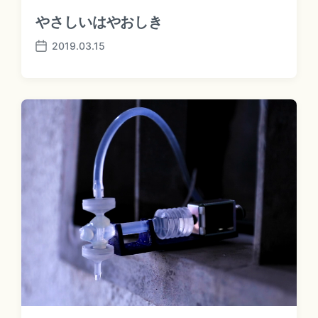
やさしいはやおしき
2019.03.15
P
o
s
t
d
a
t
e