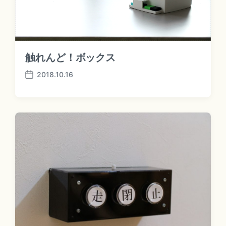
触れんど！ボックス
2018.10.16
P
o
s
t
d
a
t
e