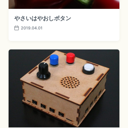
やさいはやおしボタン
2019.04.01
P
o
s
t
d
a
t
e