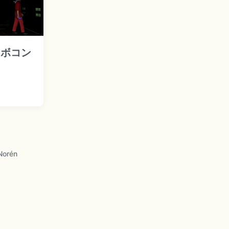
e
ロボコン
Norén