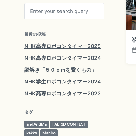
S
e
a
r
c
h
最近の投稿
NHK高専ロボコンタイマー2025
P
NHK高専ロボコンタイマー2024
o
s
謎解き「５０ｃｍを繋ぐもの」
t
d
NHK学生ロボコンタイマー2024
a
t
NHK高専ロボコンタイマー2023
e
タグ
andAndMa
FAB 3D CONTEST
kakky
Mahiro