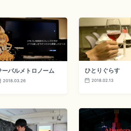
ひとりぐらす
サーバルメトロノーム
2018.02.13
2018.03.26
P
o
s
t
d
a
t
e