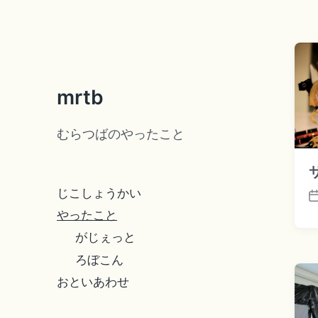
mrtb
むらつばのやったこと
じこしょうかい
P
やったこと
o
s
がじぇっと
t
ろぼこん
d
a
おといあわせ
t
e