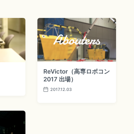
ReVictor（高専ロボコン
2017 出場）
2017.12.03
P
o
s
t
d
a
t