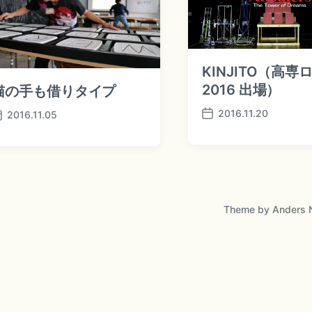
KINJITO（高専
2016 出場）
猫の手も借りタイプ
2016.11.20
2016.11.05
P
o
s
t
d
a
t
Theme by
Anders 
e