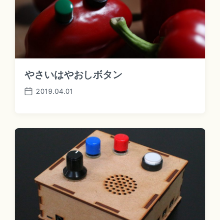
やさいはやおしボタン
2019.04.01
P
o
s
t
d
a
t
e