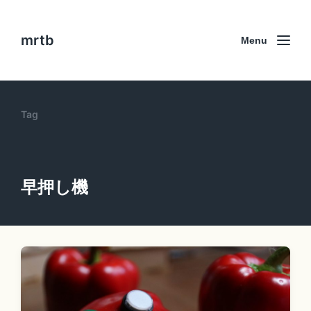
mrtb
Menu
Tag
早押し機