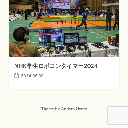
NHK学生ロボコンタイマー2024
2024.06.09
P
o
s
t
d
a
Theme by
Anders Norén
t
e