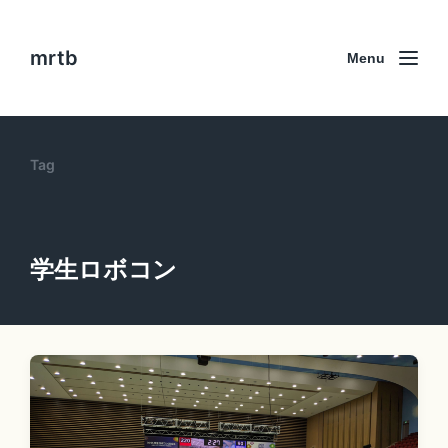
mrtb
Menu
Tag
学生ロボコン